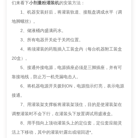
们来看下
小剂量粉灌装机
的安装方法：
1、机器安装好后，将灌装轨道、接瓶盘调成水平（调
地脚螺丝）。
2、储液桶内盛满药水。
3、所有电器开关处于关闭位置。
4、将须灌装的药瓶插入工装盒内（每台机器附工装盒
20盒）。
5、接通外接电源，电源插座必须是三脚插座，并有可
靠接地线，防止万一机壳漏电击人。
6、将机器电源开关拨到ON，电源指示灯亮，表示电源
接通。
7、用灌装架支撑板将灌装架顶住，目的是使灌装架在
调整灌装时不会下行，在灌装头下放置调试用盛液盒。
8、用手指向上顶动灌装头上的定位套，定位套应能灵
活上下移动，其中的灌装针露出或缩回进*。