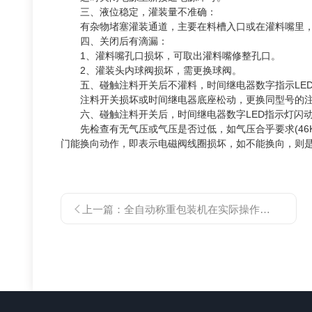
三、液位稳定，灌装量不准确：
有杂物堵塞灌装通道，主要在料槽入口或在灌料嘴里，
四、关闭后有滴漏：
1、灌料嘴孔口损坏，可取出灌料嘴修整孔口。
2、灌装头内球阀损坏，需更换球阀。
五、碰触注料开关后不灌料，时间继电器数字指示LE
注料开关损坏或时间继电器底座松动，更换同型号的注
六、碰触注料开关后，时间继电器数字LED指示灯闪动
先检查有无气压或气压是否过低，如气压合乎要求(46K
门能换向动作，即表示电磁阀线圈损坏，如不能换向，则是
上一篇：
全自动称重包装机在实际操作过程中应注意哪些？