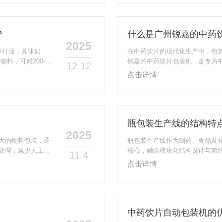
饮片的物理特性差
性能失效粉剂具有比表面积大、
辛夷)：采用“振动
水分会导致粉剂结块(如中药粉、
发化学氧化(如某些维生素粉剂...
？
什么是广州锐嘉的中药
2025
等行业，具体如
在中药饮片的现代化生产中，包
料，可对200-2
锐嘉的中药饮片包装机，是专为
12.12
和泥沙、剔除等功
合规适配、高效智能”于一体，是
点击详情
粒状食品的包装，
一。一、广州锐嘉中药饮片包装
要大剂量包装的食
饮片(包括片、段、块、丝等形态
对于花茶类、草类
动化包装设备。其核心是通过机
型、封口、标识打印等全流程作业，
瓶包装生产线的结构特
2025
大的物料包装，通
瓶包装生产线作为制药、食品及
处理，减少人工干
核心，融合模块化结构设计与简
11.4
部件协同，了解核
局与细节美学处理，达成工业实
点击详情
键。一、大剂量全
际应用场景展开分析：一、核心结
料精准输送-包装
块标准化+接口通用化设计，将
物料供料与输送散装
且快速切换，适配多品类物料与
对颗粒、粉剂、液体等不同形态物料
中药饮片自动包装机的