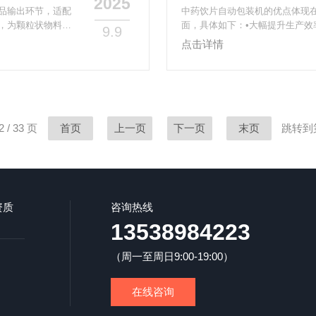
2025
品输出环节，适配
中药饮片自动包装机的优点体现
，为颗粒状物料标
面，具体如下：•大幅提升生产效
9.9
心工作流程：四步
装速度可达40至75袋每分钟，显
点击详情
供料与计量依颗粒
降低人工费和管理费支出，优化资
重量传感器，计量
屏控制系统，支持自定义包装重
制袋成型薄膜经放卷、
化‌：整合振动给料、自动计量、
作。•减少人工劳动强度‌：...
 / 33 页
首页
上一页
下一页
末页
跳转到
资质
咨询热线
13538984223
（周一至周日9:00-19:00）
在线咨询