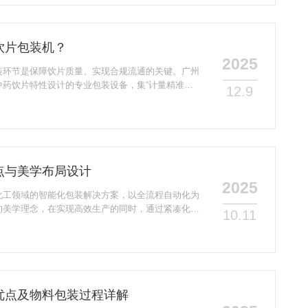
易吸潮、易氧化的特性：-若密封性不足，空气中的
蛋白粉)，破坏流动性与溶解性能；-氧气渗入可能引
饮片包装机？
2025
装环节是保障饮片质量、实现合规流通的关键。广州
中药饮片特性设计的专业包装设备，集“计量精准、
12.9
中药饮片企业实现GMP标准化生产的核心装备之
机的基础定义广州锐嘉中药饮片包装机，是针对中药
)的物理特性、存储要求及行业合规标准，研发的自
械与电控系统的协同，完成饮片的定量填充、包装成
同...
点与美学布局设计
2025
化工领域的智能化包装解决方案，以全流程自动化为
约美学理念，在实现高效生产的同时，通过紧凑化布
10.11
用性与视觉协调性的平衡。以下结合其核心功能与实
构特点(一)模块化柔性集成系统生产线采用功能模
包装全流程拆解为五大核心模块，各模块可独立调试
瓶型规格，满足多样化生产需求：物料处理模块：针
，...
优点及物料包装过程详解