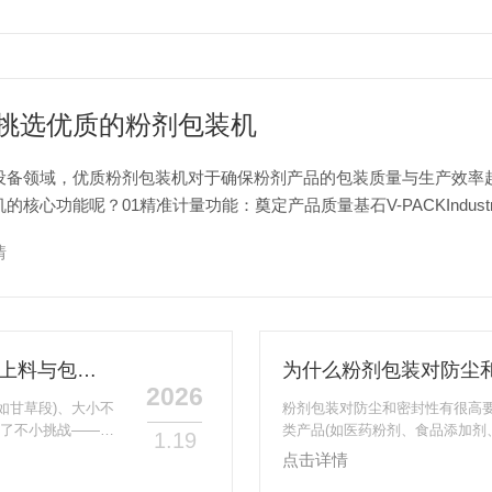
挑选优质的粉剂包装机
设备领域，优质粉剂包装机对于确保粉剂产品的包装质量与生产效率
的核心功能呢？01精准计量功能：奠定产品质量基石V-PACKIndu
剂产品的特性决定了其对计量精度要求很高，无论是用于...
情
如何实现不同形状饮片（如片、段、块）的稳定上料与包装？
为什么粉剂包装对防尘
2026
如甘草段)、大小不
粉剂包装对防尘和密封性有很高
来了不小挑战——卡
类产品(如医药粉剂、食品添加剂
1.19
工业，通过针对性
环节的核心指标。这不仅关乎产
点击详情
方案可归结为三大
其高要求源于以下四大关键原因：