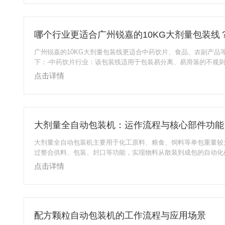
维度：一、柔性化上料系统：给每种形态“定制输送方案”不同形状
异显著，上料环节需“因材施教”：-针对薄片状/带绒毛饮片(如桑叶、
盘+气流辅...
哪个行业更适合广州锐嘉的10KG大剂量包装线
广州锐嘉的10KG大剂量包装线更适合中药饮片、食品、农副产品
下：-中药饮片行业：该包装线适用于包装易分离、易滑落的不规则物
000g的中药饮片进行自动上料、称重、封口成袋，还具有除铁屑
点击详情
能，能满足中药饮片大剂量包装需求。-食品行业：可用于各种颗
如砂糖、味精等，其自动定量功能能够确保包装重量精准，对于需
品企业来说，可提高包装效率，减少物料浪费。-农副产品行业：
等农副产品，该包装线可实现5...
大剂量全自动包装机：运作流程与核心部件功能
大剂量全自动包装机主要用于化工原料、粮食、饲料等单包重量较
过整合供料、包装、封口等功能，实现物料从散装到成包的自动化
预，保障包装效率与一致性。其运作依赖有序的流程衔接与适配的
点击详情
心流程与关键部件功能，是确保设备稳定运行、适配生产需求的关
自动包装机的核心包装工艺流程大剂量全自动包装机的流程围绕“物
成型-封口检测”展开，各环节衔接紧密，确保包装连续高效：1、
物料通过料仓储存，经输送带或螺...
配方颗粒自动包装机的工作流程与应用场景