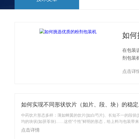
如何
在包装
剂包装机
能。粉
点击详
中药饮片形态多样：薄如蝉翼的饮片(如白芍片)、长短不一的段状(
均的块状(如茯苓块)……这些“个性”鲜明的形态，给上料与包装带
了料、破碎、计量不准等问题频发。作为专注中药包装设备的锐嘉
点击详情
技术创新，让不同形状饮片都能实现“稳定上料、精准包装”，核心