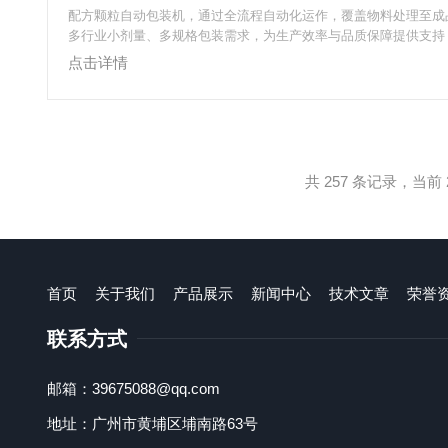
配方颗粒自动包装机，通过全流程自动化运作，覆盖物料处理至成
多行业小剂量、多规格包装需求，为生产效率与品质保障提供支持
准化包装提供高效解决方案，是医药、食品企业常用设备。一、核
点击详情
完成自动化包装设备以“精准、连贯”为原则，各环节可控：1.物料
流动性配螺杆式/振动式给料机构，伺服电机驱动计量系统，搭配
精度±1%，支持0.5-50g剂量设定，料斗内壁抛光减少残留。2.
成型器...
共 257 条记录，当前 2
首页
关于我们
产品展示
新闻中心
技术文章
荣誉
联系方式
邮箱：39675088@qq.com
地址：广州市黄埔区埔南路63号