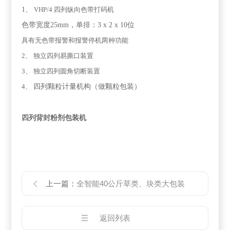
1
、
VHP/4
四列纵向色带打码机
色带宽度25mm，单排：3 x 2 x 10位
具有无色带报警和报警停机两种功能
2
、 独立四列易撕口装置
3
、 独立四列圆角切断装置
4
、
四列颗粒计量机构（做颗粒包装）
四列背封粉剂包装机
上一篇：
全智能40公斤草类、块类大包装
返回列表