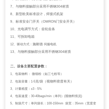
7
304
、与物料接触部分采用不锈钢
材质
8
、新型欧美标准设计，焊接式机架
9
OMRON
、标准安全门开关（
门安全开关）
10
、光电调节方式：齿轮齿条
11
、可拆卸电箱
12
、驱动方式：
施耐德
伺服电机
13
304
、与物料接触部分采用不锈钢
材质
二、
设备主要配置参数：
1
、包装物料：
微细粉（如三七粉等）
/
2
、包装容量：
1-5
克
袋（视物料密度有关）
3
、计量精度：
±3 - 5%
4
、包装速度：
30-40bags/min
（单列）
(
视物料情况
)
5
、制袋尺寸：单列袋长：
100-150mm
袋宽：
35mm
（宽度变