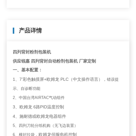
产品详情
四列背封粉剂包装机
供应锐嘉
四列背封自动粉剂包装机
厂家定制
一、
基本配置：
1
7’
+
PLC
、
彩色触摸屏
欧姆龙
（中文操作语言），
错误提
示、自诊断功能
2
、中国台湾
AIRTAC
气动组件
3
6
PID
、欧姆龙
路
温度控制
4
、施耐德或欧姆龙电器组件
5
、四列刀轮分纸机购（无飞边装置）
6
、横封拉袋，
欧姆龙伺服电机控制