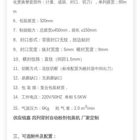
化更换整套部件：计量、成袋、封口、切
刀），单列膜宽：
80m
m
6
、包装膜宽：
320mm
7
、制袋能力：总膜宽
≤450mm
，袋长
≤150mm
8
、封口形式：背面封口无纹，扭边贴封
9
5mm
9mm
、封口宽度：纵封宽度：
横封宽度：
10
1.5mm
、横封纹路：直纹（间距
）
11
、切断方式：花纹切断（标准配置为横封器中间出刀）
12
、易撕缺口：无易撕缺口
13
、包
装
膜：复合包装材质，
14
、工作电压：
220V/50HZ
单相
5.5KW
3
m
15
、气源压力：
6Kg
耗
气
量：
2.0
/min
供应锐嘉
四列背封自动粉剂包装机
厂家定制
三、可选附件及配置：