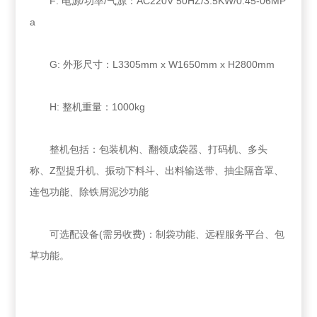
F: 电源/功率/气源：AC220V 50HZ/3.5KW/0.45-06MP
a
G: 外形尺寸：L3305mm x W1650mm x H2800mm
H: 整机重量：1000kg
整机包括：包装机构、翻领成袋器、打码机、多头
称、Z型提升机、振动下料斗、出料输送带、抽尘隔音罩、
连包功能、除铁屑泥沙功能
可选配设备(需另收费)：制袋功能、远程服务平台、包
草功能。