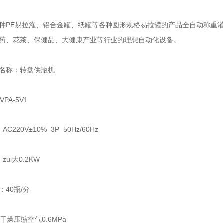
E易拉灌、铝合金罐、纸罐等各种圆形规格易拉罐的产品全自动称重灌装
药、花茶、保健品、大健康产业等行业的理想自动化设备。
称：转盘供瓶机
A-5V1
220V±10% 3P 50Hz/60Hz
ui大0.2KW
40瓶/分
压缩空气0.6MPa