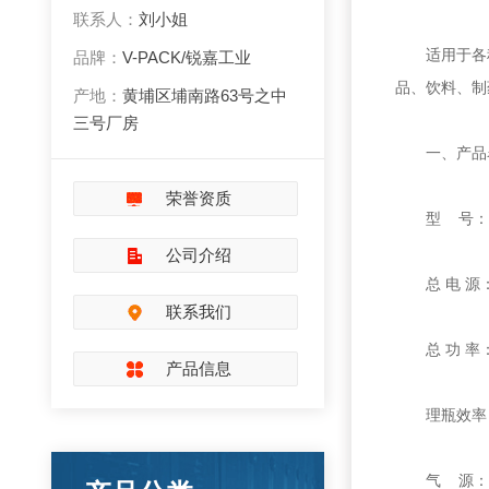
联系人：
刘小姐
适用于各种P
品牌：
V-PACK/锐嘉工业
品、饮料、制
产地：
黄埔区埔南路63号之中
三号厂房
一、产品名
荣誉资质
型 号：VP
公司介绍
总 电 源：AC
联系我们
总 功 率：z
产品信息
理瓶效率：
气 源：干燥