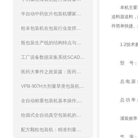
本机主要功能
半自动中药饮片包装机哪家产品好？
送料器送料，
件简单快捷。
粉末包装机在包装行业发挥较大的包装价值
瓶包装生产线的结构特点与美学布局设计
1.2技术
工厂设备数据采集系统SCADA软件监控系统解决方案
型 号：VP
医药大事件之政策篇：医药产业将遇大变局
总 电 源：AC
VPB-907H大剂量草类包装机的工艺流程解析
总 功 率：z
全自动称重包装机基本操作,新手快速成长的秘诀！
给袋式全自动真空包装机的性能特点及原理
灌装效率：2
配方颗粒包装机：精准剂量的守护者
气 源：干燥