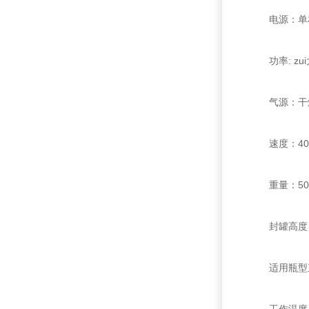
电源：单相22
功率: zui大
气源：干燥洁
速度：40～
重量：500
封罐高度：4
适用瓶型直径