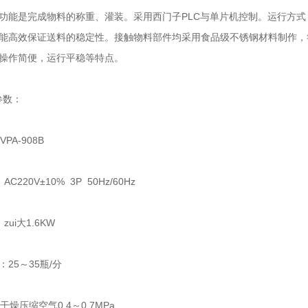
是完成物料的称重、灌装。采用西门子PLC与单片机控制。运行方式
能高效保证送料的稳定性。接触物料部件均采用食品级不锈钢材料制作，
操作简便，运行平稳等特点。
参数：
A-908B
220V±10% 3P 50Hz/60Hz
ui大1.6KW
5～35瓶/分
压缩空气0.4～0.7MPa