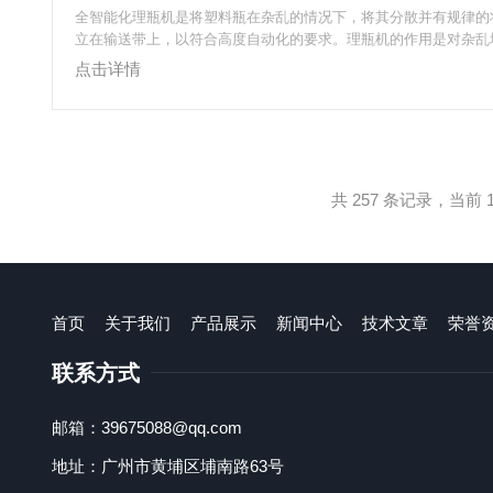
全智能化理瓶机是将塑料瓶在杂乱的情况下，将其分散并有规律的
立在输送带上，以符合高度自动化的要求。理瓶机的作用是对杂乱
整理，并使其有次序有方向排列在输送带上，高速高效的传到其它
点击详情
序（如灌装、贴标、装箱等），以提高整个生产线的生产效率。适
罐、铝合金灌、纸灌等各种圆形规格易拉罐的产品全自动称重灌装
装-贴标等，操作简单，应用于食品、制药、花茶、保健品。大健
想自动化设备。全智能化理瓶机的功用是...
共 257 条记录，当前 13
首页
关于我们
产品展示
新闻中心
技术文章
荣誉
联系方式
邮箱：39675088@qq.com
地址：广州市黄埔区埔南路63号