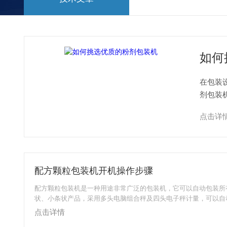
如何
在包装
剂包装机
能。粉
点击详
配方颗粒包装机开机操作步骤
配方颗粒包装机是一种用途非常广泛的包装机，它可以自动包装所
状、小条状产品，采用多头电脑组合秤及四头电子秤计量，可以自
封、三边封、四边封、插角袋、手拎带、四边烫袋），可以自动打
点击详情
打切口。配方颗粒包装机优势和维护：外型美观，焊接水平可以达