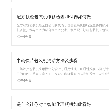
常平整、光亮，机架材料都采用不锈钢，机箱钢板都能达到5-7个
用，电气箱密封度高，防潮防水。润滑与密封设备：为确保传动装
必有优良的润滑与密封设备,避免出现渗...
配方颗粒包装机维修检查和保养如何做
配方颗粒包装机是全自动化的代表，也是包装机械行业主要的部分
机要把技术与生产力融合到生产要求。利用配方颗粒包装机来包装
过程：通过PLC控制设定出包装速度与制袋长度额定范围无级调节
点击详情
步进电机驱动拉袋，使拉袋长度与距离更加准确到位。制袋长度准
热封口环节起到整齐、统一的标准作用。对于热封器采用四路加热
（液晶屏显示）可预先设定，自动控温，保证良好的热平衡，保证
整美观。对于下料采用可调式容杯计量，...
中药饮片包装机清洁方法及步骤
中药饮片包装机采用模块化设计，通用性强，可通过跟换不同的计
用的目的，节省宝贵的工厂投资。该机装有PLC控制系统，人性化
高，故障自报警、自停机、自诊断、使用安全简单，维护快速。中
点击详情
优势：1、控制系统完成整机的同步、定长、定位及速度，自动诊
触物料部分均采用304不锈钢制作，保证产品的安全卫生。3、整
定，占地面积小，易维护。4、中英文液晶显示，简单易懂，操作
好。5、采用高精度步进电机，准...
是什么让你对全智能化理瓶机如此看好！