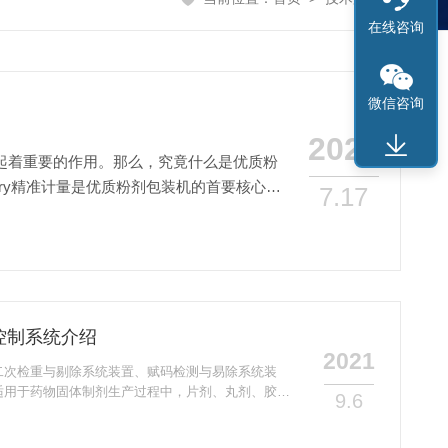
在线咨询
微信咨询
2026
起着重要的作用。那么，究竟什么是优质粉
stry精准计量是优质粉剂包装机的首要核心功
7.17
控制系统介绍
2021
二次检重与剔除系统装置、赋码检测与易除系统装
适用于药物固体制剂生产过程中，片剂、丸剂、胶囊
9.6
包装。瓶包装生产线主要特点：采用机械式检测，检
剔除。本机器可实现：托盘成形、往托盘内自动加