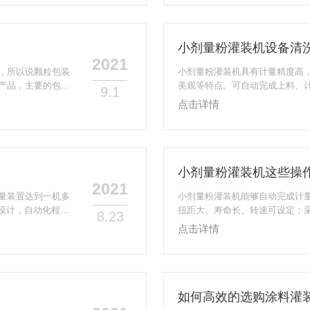
毫米，设备结实耐
瓶、托盘冲切、纸盒展开、说明
置正常的运行,务
配备先进的计算机控制系统，实
种包装材料补充的检测、报警与紧急
小剂量粉灌装机设备清
2021
，所以说颗粒包装
小剂量粉灌装机具有计量精度高
产品，主要的包装
美观等特点。可自动完成上料、
9.1
。设定好之后采用
程，配备自动料位控制，可选配
点击详情
确可以更好的对加
饲料、兽药、化工、添加剂、干
控制，热封温度
选配可回收除尘系统。机组由计
袋口封合严密，平
可选配排气、冲孔等装置实现手
自动装箱设备连接，组成配料包装生
2021
量装置达到一机多
小剂量粉灌装机能够自动完成计
设计，自动化程度
扭距大、寿命长、转速可设定；
8.23
药饮片包装机设备
合物料品种和包装重量规格经常
点击详情
断故障功能。2、接
高，称重反馈比重跟踪式，克服
机结构紧凑，性能稳
小剂量粉灌装机操作注意还是很有
方便，稳定性能
分参数，确保作业开始后包装的精
定要严格的依据标准来进行。3...
如何高效的选购涂料灌