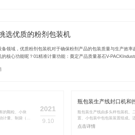
挑选优质的粉剂包装机
设备领域，优质粉剂包装机对于确保粉剂产品的包装质量与生产效率
的核心功能呢？01精准计量功能：奠定产品质量基石V-PACKIndu
剂产品的特性决定了其对计量精度要求很高，无论是用于...
情
瓶包装生产线封口机和
2021
有的颗粒、小块
瓶包装生产线由多头秤包装机、
动计量、制袋（背
置、小包装中包包装装置组成。
9.10
孔、打码，计数、
的数粒、装瓶、旋盖、贴标等内
点击详情
到无缝、无疤，非
测药品的有无，并自动实现废品