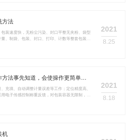
书折叠、托盘及说明书装盒、纸盒封口、打批号等。
现产品统计、设备运行状况统计、故障维修索引和各
自动停机...
洗方法
2021
，包装速度快，无粉尘污染、封口平整无夹粉、袋型
计量、制袋、包装、封口、打印、计数等整套包装流
8.25
吸尘装置、重量选别机等。广泛应用于食品、药品、
燥剂等诸多行业。小剂量粉灌装机针对易扬尘物料可
量机、充填机、提升机、输送机这四大部分组成。亦
拎袋自动制作等功能。可与自动配料设备、混合机及
产流...
小剂量粉灌装机这些操作方法事先知道，会使操作更简单安全
2021
量、充填、自动调整计量误差等工作；定位精度高、
采用电子传感控制称重反馈，对包装容器无限制，适
8.18
变化的场合使用。设备工作稳定、抗干扰、称重精度
了因物料比重变化而致使包装重量发生变化的缺点。
必要先了解清楚的：1.依据灌装机说明书设置各部
确性。2.在灌装机包装的过程中，各个过程的操作-
.
装机