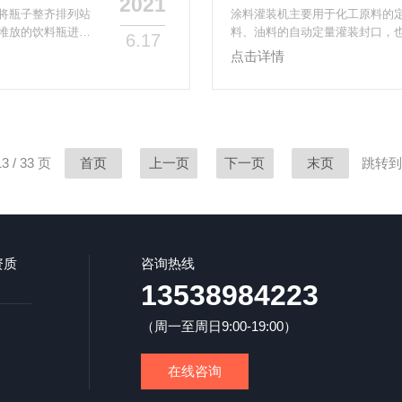
2021
将瓶子整齐排列站
涂料灌装机主要用于化工原料的
堆放的饮料瓶进行
料、油料的自动定量灌装封口，
6.17
机械进行下一道工
锐嘉工业灌装机本产品是程序控
点击详情
用于各种PE易拉
秤量误差小，静态误差≤0.13%
，从理瓶-称重灌
户选用），实现现代化管理。具
康产业等行业的理
面这些方面考虑：一，在防爆需
涂料有木器漆，乳胶漆等，油...
 / 33 页
首页
上一页
下一页
末页
跳转到
资质
咨询热线
13538984223
（周一至周日9:00-19:00）
在线咨询