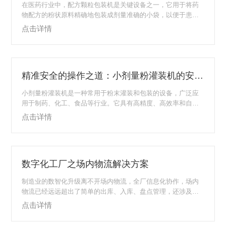
在医药行业中，配方颗粒包装机是关键设备之一，它用于将药
物配方的粉状原料精确地包装成剂量准确的小袋，以便于患者
使用。选择一台合适的包装机对于提高生产效率、确保药品质
点击详情
量和降低生产成本至关重要。下面将探讨如何根据不同生产需
求和条件选择合适的包装机，以优化生产流程。首先，了解自
身的生产需求是选择包装机的前提。生产者需要考虑的处理速
度、包装精度、更换品种的便捷性以及设备的兼容性等因素。
精准安全的操作之道：小剂量粉灌装机的安全操作流程
例如，对于大规模批量生产的企业，可能需要高速自动化的包
装机，以实现高效率的生产；而中小型企业可能更倾向...
小剂量粉灌装机是一种常用于粉末灌装和包装的设备，广泛应
用于制药、化工、食品等行业。它具有高精度、高效率和自动
化的特点，能够实现小剂量粉末的精准包装。然而，为了确保
点击详情
操作人员的安全和设备的正常运行，正确的操作流程是至关重
要的。下面将介绍灌装机的安全操作流程，包括设备准备、操
作步骤、清洁和维护等方面，帮助读者了解如何安全地操作灌
装机，确保生产过程的顺利进行。1、设备准备在操作之前，首
数字化工厂之场内物流解决方案
先需要进行设备准备工作。这包括检查设备的电源和电气连接
是否正常，确保设备处于安全状态。同时，还需要检...
制造业的数智化升级离不开场内物流，全厂信息化协作，场内
物流已经远远超出了简单的出库、入库、盘点管理，还涉及到
与生产、质量的多方位协作，在IQC、PQC、OQC以及半成品
点击详情
管理的过程中都存在大量的操作协同与物料的动态拉动。仓库
管理概念已经不适用于新型的数字化工厂，场内智能物流管理