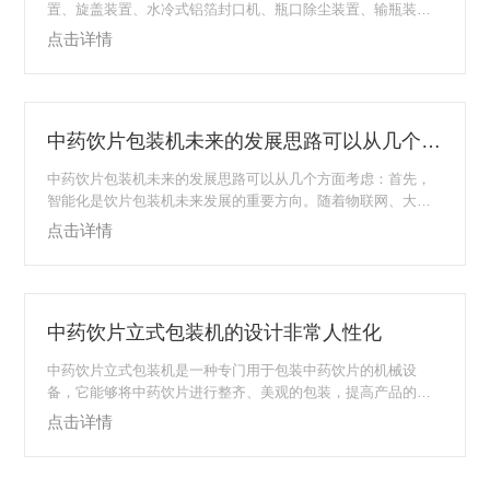
置、旋盖装置、水冷式铝箔封口机、瓶口除尘装置、输瓶装
置、贴标机、夹持输送装置、总控制等主要部分组成，融合物
点击详情
联网功能模块实现远程监控、修改参数、更新程序等智能化功
能，通过智能补偿算法保证颗粒物料无破碎和称量精准。能够
实现人工上瓶、备料后，自动理瓶、称重、灌装、旋盖、封
口、贴标，直到条码和RFID的读写和标识不良检测的全过程的
中药饮片包装机未来的发展思路可以从几个方面考虑
自动运行和控制功能，能有效解决对中药配方颗粒类物料的精
准定量和自动灌装，真正实现中药配方颗粒的自动瓶灌...
中药饮片包装机未来的发展思路可以从几个方面考虑：首先，
智能化是饮片包装机未来发展的重要方向。随着物联网、大数
据、云计算等技术的发展，饮片包装机将实现更高程度的智能
点击详情
化。通过传感器、执行器等设备的联网，实现设备之间的信息
交流和协同工作，提高生产效率。同时，通过对生产过程中产
生的大量数据进行分析，实现对生产过程的实时监控和优化，
提高产品质量。此外，还可以通过人工智能技术，实现对中药
中药饮片立式包装机的设计非常人性化
饮片包装过程的智能识别、自动调整和故障预警等功能，降低
人工干预的需求，提高生产效率。其次，高效化是中药...
中药饮片立式包装机是一种专门用于包装中药饮片的机械设
备，它能够将中药饮片进行整齐、美观的包装，提高产品的附
加值和市场竞争力。这种包装机的出现，不仅提高了中药饮片
点击详情
的生产效率，也改善了其包装质量，为中药行业的发展做出了
重要贡献。使用范围非常广泛，不仅可以用于中药饮片的生产
包装，也可以用于其他类型药品的包装。此外，这种包装机还