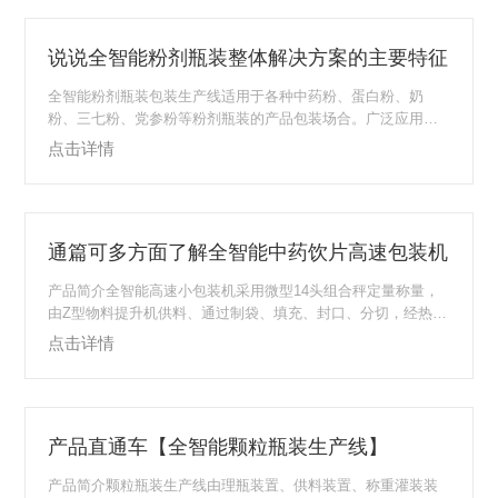
更符合数字化时代智能工厂的管理特点。系统优势通过与ME
S、WMS、ERP等系统的整合打通，实现管理环节紧密相连，
说说全智能粉剂瓶装整体解决方案的主要特征
让工厂信息流通起来，快速把控企业生产过程。同时打通工厂
内各作业流程，对作业数据进行实时采集，...
全智能粉剂瓶装包装生产线适用于各种中药粉、蛋白粉、奶
粉、三七粉、党参粉等粉剂瓶装的产品包装场合。广泛应用于
中药、食品、饮料、保健品等大健康行业的全自动化瓶装包
点击详情
装。适用范围适用于食品、饮料、制药、花茶、保健品、大健
康产业等各种PE易拉罐、铝合金罐、纸罐等瓶装的粉末类产品
自动称量包装，从转盘理瓶一灌装一称重一轧盖或铝箔封口一
旋盖一贴标打码等，操作简单。产品性能特点1、自动完成送
通篇可多方面了解全智能中药饮片高速包装机
瓶、称量、落料、充填、旋盖、铝膜封口、贴标、打印(品名、
规格、产地、生产日期、企业信息)等过程，并可根据...
产品简介全智能高速小包装机采用微型14头组合秤定量称量，
由Z型物料提升机供料、通过制袋、填充、封口、分切，经热转
印打码机进行品名、规格、产地、生产日期、生产批号、条
点击详情
码、二维码等信息打印，最后由成品输送机将产品输出。适用
范围主要用于中药饮片果实、根茎、部分枝状、花叶、碎草等
国家规则精致小包装饮片(即：1g、3g、5g、6g、9g、10g、12
g、15g、30g)九种包装规格自动化生产使用。采用304不锈钢材
产品直通车【全智能颗粒瓶装生产线】
质，符合GMP认证标准要求。产品性能特点1.自动完成上料、
称量、落料、生...
产品简介颗粒瓶装生产线由理瓶装置、供料装置、称重灌装装