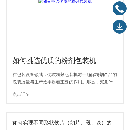
如何挑选优质的粉剂包装机
在包装设备领域，优质粉剂包装机对于确保粉剂产品的
包装质量与生产效率起着重要的作用。那么，究竟什么
是优质粉剂包装机的核心功能呢？01精准计量功能：奠
点击详情
定产品质量基石V-PACKIndustry精准计量是优质粉剂
包装机的首要核心功能。粉剂产品的特性决定了其对计
量精度要求很高，无论是用于...
如何实现不同形状饮片（如片、段、块）的稳定上料与包装？