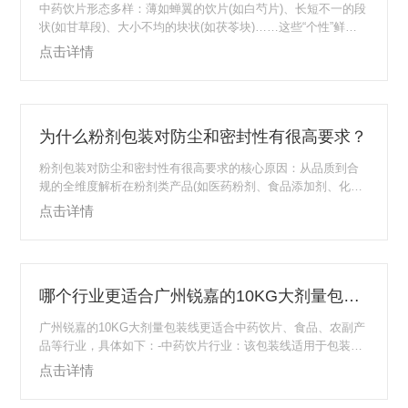
中药饮片形态多样：薄如蝉翼的饮片(如白芍片)、长短不一的段
状(如甘草段)、大小不均的块状(如茯苓块)……这些“个性”鲜明
的形态，给上料与包装带来了不小挑战——卡了料、破碎、计
点击详情
量不准等问题频发。作为专注中药包装设备的锐嘉工业，通过
针对性技术创新，让不同形状饮片都能实现“稳定上料、精准包
装”，核心方案可归结为三大维度：一、柔性化上料系统：给每
种形态“定制输送方案”不同形状饮片的物理特性差异显著，上料
为什么粉剂包装对防尘和密封性有很高要求？
环节需“因材施教”：-针对薄片状/带绒毛饮片(如桑叶、辛夷)：
采用“振动盘+气流辅...
粉剂包装对防尘和密封性有很高要求的核心原因：从品质到合
规的全维度解析在粉剂类产品(如医药粉剂、食品添加剂、化工
粉末等)的生产流通中，防尘与密封性是包装环节的核心指标。
点击详情
这不仅关乎产品质量稳定性，更直接影响使用安全与行业合规
性，其高要求源于以下四大关键原因：一、保障产品物理与化
学稳定性1.防止物料变质与性能失效粉剂具有比表面积大、易
吸潮、易氧化的特性：-若密封性不足，空气中的水分会导致粉
哪个行业更适合广州锐嘉的10KG大剂量包装线？
剂结块(如中药粉、蛋白粉)，破坏流动性与溶解性能；-氧气渗
入可能引发化学氧化(如某些维生素粉剂...
广州锐嘉的10KG大剂量包装线更适合中药饮片、食品、农副产
品等行业，具体如下：-中药饮片行业：该包装线适用于包装易
分离、易滑落的不规则物料，可对200-2000g的中药饮片进行自
点击详情
动上料、称重、封口成袋，还具有除铁屑和泥沙、剔除等功
能，能满足中药饮片大剂量包装需求。-食品行业：可用于各种