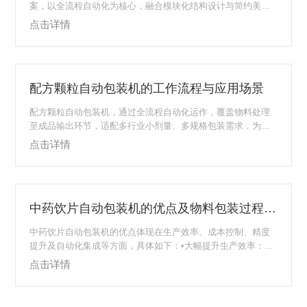
案，以全流程自动化为核心，融合模块化结构设计与简约美学
理念，在实现高效生产的同时，通过紧凑化布局与细节美学处
点击详情
理，达成工业实用性与视觉协调性的平衡。以下结合其核心功
能与实际应用场景展开分析：一、核心结构特点(一)模块化柔性
集成系统生产线采用功能模块标准化+接口通用化设计，将包装
全流程拆解为五大核心模块，各模块可独立调试且快速切换，
配方颗粒自动包装机的工作流程与应用场景
适配多品类物料与瓶型规格，满足多样化生产需求：物料处理
模块：针对颗粒、粉剂、液体等不同形态物料，...
配方颗粒自动包装机，通过全流程自动化运作，覆盖物料处理
至成品输出环节，适配多行业小剂量、多规格包装需求，为生
产效率与品质保障提供支持，为颗粒状物料标准化包装提供高
点击详情
效解决方案，是医药、食品企业常用设备。一、核心工作流
程：四步完成自动化包装设备以“精准、连贯”为原则，各环节可
控：1.物料供料与计量依颗粒流动性配螺杆式/振动式给料机
构，伺服电机驱动计量系统，搭配重量传感器，计量精度
中药饮片自动包装机的优点及物料包装过程详解
±1%，支持0.5-50g剂量设定，料斗内壁抛光减少残留。2.制袋
成型薄膜经放卷、成型器...
中药饮片自动包装机的优点体现在生产效率、成本控制、精度
提升及自动化集成等方面，具体如下：•大幅提升生产效率‌：代
替传统手工包装，实现高速自动化操作，包装速度可达40至75
点击详情
袋每分钟，显著加快生产流程。•有效节约成本‌：减少人工依
赖，降低人工费和管理费支出，优化资源分配。•确保精确计
量‌：采用电子组合秤和触摸屏控制系统，支持自定义包装重