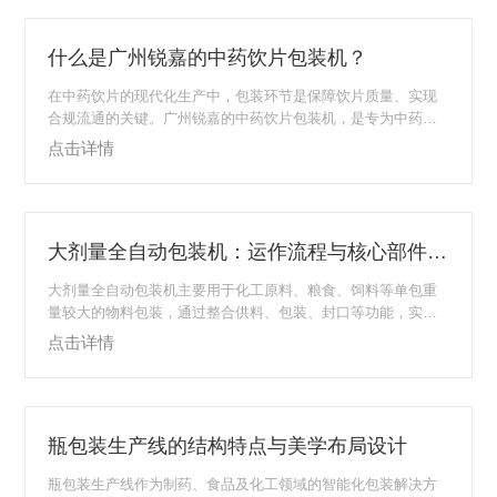
颗粒状食品的包装，如砂糖、味精等，其自动定量功能能够确
保包装重量精准，对于需要大剂量包装的食品企业来说，可提
什么是广州锐嘉的中药饮片包装机？
高包装效率，减少物料浪费。-农副产品行业：对于花茶类、草
类等农副产品，该包装线可实现5...
在中药饮片的现代化生产中，包装环节是保障饮片质量、实现
合规流通的关键。广州锐嘉的中药饮片包装机，是专为中药饮
片特性设计的专业包装设备，集“计量精准、合规适配、高效智
点击详情
能”于一体，是中药饮片企业实现GMP标准化生产的核心装备之
一。一、广州锐嘉中药饮片包装机的基础定义广州锐嘉中药饮
片包装机，是针对中药饮片(包括片、段、块、丝等形态)的物理
特性、存储要求及行业合规标准，研发的自动化包装设备。其
大剂量全自动包装机：运作流程与核心部件功能
核心是通过机械与电控系统的协同，完成饮片的定量填充、包
装成型、封口、标识打印等全流程作业，同...
大剂量全自动包装机主要用于化工原料、粮食、饲料等单包重
量较大的物料包装，通过整合供料、包装、封口等功能，实现
物料从散装到成包的自动化处理，减少人工干预，保障包装效
点击详情
率与一致性。其运作依赖有序的流程衔接与适配的部件协同，
了解核心流程与关键部件功能，是确保设备稳定运行、适配生
产需求的关键。一、大剂量全自动包装机的核心包装工艺流程
大剂量全自动包装机的流程围绕“物料精准输送-包装成型-封口
瓶包装生产线的结构特点与美学布局设计
检测”展开，各环节衔接紧密，确保包装连续高效：1、物料供
料与输送散装物料通过料仓储存，经输送带或螺...
瓶包装生产线作为制药、食品及化工领域的智能化包装解决方